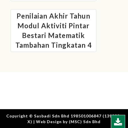
Book
Catalogue
Penilaian Akhir Tahun
Modul Aktiviti Pintar
Latest
Bestari Matematik
Highlights
Tambahan Tingkatan 4
Careers
Download
Centre
Contact
Us
Contact
Copyright © Sasbadi Sdn Bhd 198501006847 (139288-
X) | Web Design by (MSC) Sdn Bhd