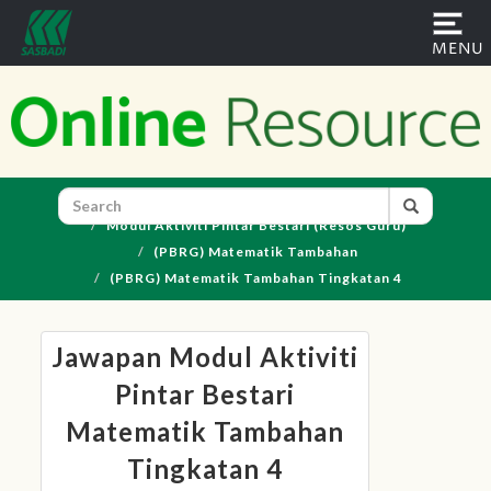
×
MENU
Home
About
Sasbadi
Home
Download Centre
Workbook
Books
Modul Aktiviti Pintar Bestari (Resos Guru)
(PBRG) Matematik Tambahan
of
(PBRG) Matematik Tambahan Tingkatan 4
The
Month
Jawapan Modul Aktiviti
Pintar Bestari
Best
Matematik Tambahan
Sellers
Tingkatan 4