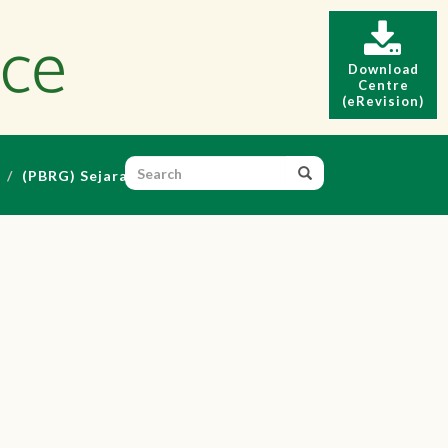
Download
Centre
(eRevision)
(PBRG) Sejarah