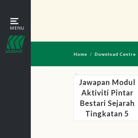
×
Home
MENU
About Sasbadi
Books of The Month
Home
Download Centre
Best Sellers
Book Catalogue
(PBRG) Sejarah Tingkata
Jawapan Modul
Latest Highlights
Aktiviti Pintar
Careers
Bestari Sejarah
Tingkatan 5
Download Centre
Contact Us